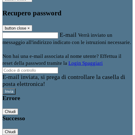
Recupero password
button close
×
E-mail
Verrà inviato un
messaggio all'indirizzo indicato con le istruzioni necessarie.
Non hai una e-mail associata al nome utente? Effettua il
reset della password tramite la
Login Spaggiari
E-mail inviata, si prega di controllare la casella di
posta elettronica!
Errore
Chiudi
Successo
Chiudi