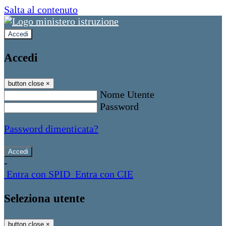
Salta al contenuto
Accedi
Accedi
button close
×
Nome Utente
Password
Password dimenticata?
-
Entra con SPID
Entra con CIE
Seleziona utente
button close
×