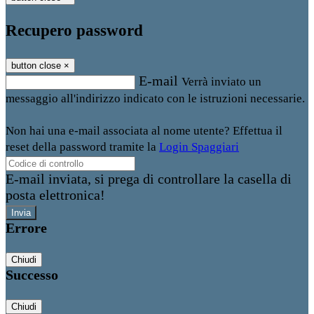
Recupero password
button close
×
E-mail
Verrà inviato un
messaggio all'indirizzo indicato con le istruzioni necessarie.
Non hai una e-mail associata al nome utente? Effettua il
reset della password tramite la
Login Spaggiari
E-mail inviata, si prega di controllare la casella di
posta elettronica!
Errore
Chiudi
Successo
Chiudi