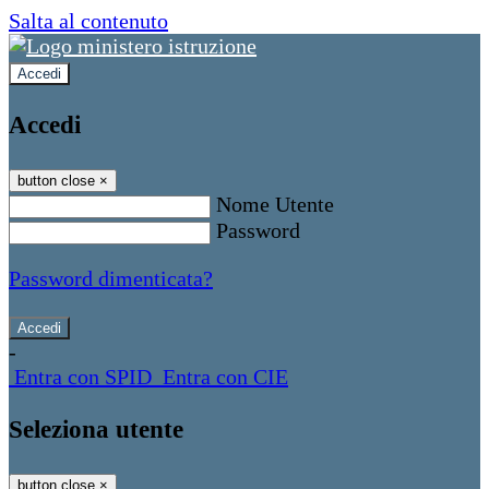
Salta al contenuto
Accedi
Accedi
button close
×
Nome Utente
Password
Password dimenticata?
-
Entra con SPID
Entra con CIE
Seleziona utente
button close
×