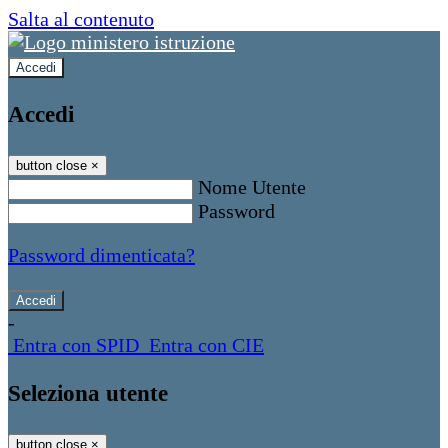
Salta al contenuto
Accedi
Accedi
button close
×
Nome Utente
Password
Password dimenticata?
-
Entra con SPID
Entra con CIE
Seleziona utente
button close
×