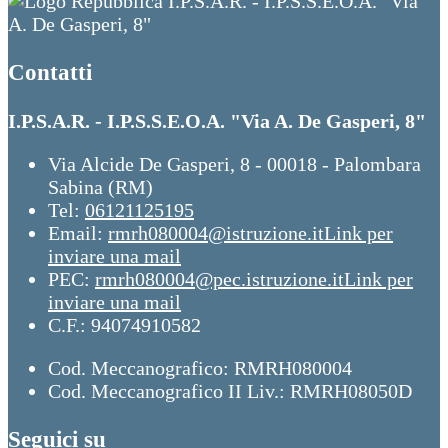
I.P.S.A.R. - I.P.S.S.E.O.A. "Via
A. De Gasperi, 8"
Contatti
I.P.S.A.R. - I.P.S.S.E.O.A. "Via A. De Gasperi, 8"
Via Alcide De Gasperi, 8 - 00018 - Palombara
Sabina (RM)
Tel:
06121125195
Email:
rmrh080004@istruzione.it
Link per
inviare una mail
PEC:
rmrh080004@pec.istruzione.it
Link per
inviare una mail
C.F.: 94074910582
Cod. Meccanografico: RMRH080004
Cod. Meccanografico II Liv.: RMRH08050D
Seguici su