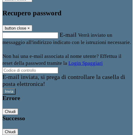
Recupero password
button close
×
E-mail
Verrà inviato un
messaggio all'indirizzo indicato con le istruzioni necessarie.
Non hai una e-mail associata al nome utente? Effettua il
reset della password tramite la
Login Spaggiari
E-mail inviata, si prega di controllare la casella di
posta elettronica!
Errore
Chiudi
Successo
Chiudi