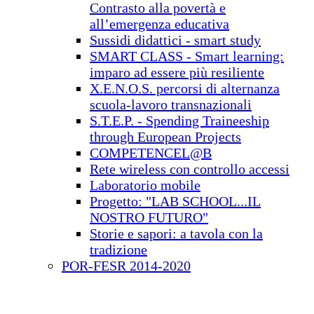
Contrasto alla povertà e
all’emergenza educativa
Sussidi didattici - smart study
SMART CLASS - Smart learning:
imparo ad essere più resiliente
X.E.N.O.S. percorsi di alternanza
scuola-lavoro transnazionali
S.T.E.P. - Spending Traineeship
through European Projects
COMPETENCEL@B
Rete wireless con controllo accessi
Laboratorio mobile
Progetto: "LAB SCHOOL...IL
NOSTRO FUTURO"
Storie e sapori: a tavola con la
tradizione
POR-FESR 2014-2020