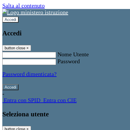
Salta al contenuto
Accedi
Accedi
button close
×
Nome Utente
Password
Password dimenticata?
-
Entra con SPID
Entra con CIE
Seleziona utente
button close
×