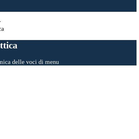
>
ca
ttica
ica delle voci di menu