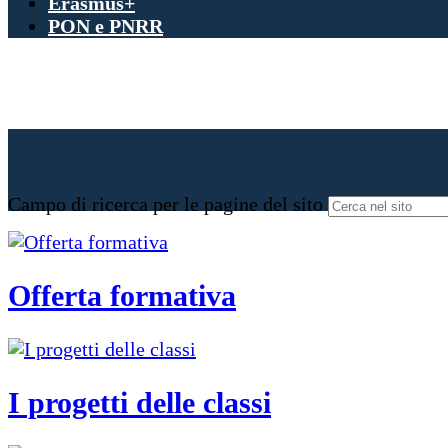
Erasmus+
PON e PNRR
Campo di ricerca per le pagine del sito
Offerta formativa
I progetti delle classi