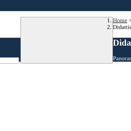
Home
Didatti
Dida
Panoram