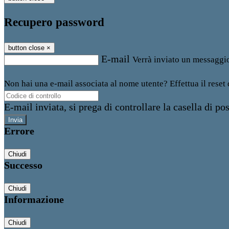
Recupero password
button close
×
E-mail
Verrà inviato un messaggio 
Non hai una e-mail associata al nome utente? Effettua il reset
E-mail inviata, si prega di controllare la casella di pos
Errore
Chiudi
Successo
Chiudi
Informazione
Chiudi