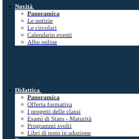
Novità
Panoramica
Le notizie
Le circolari
Calendario eventi
Albo online
Didattica
Panoramica
Offerta formativa
I progetti delle classi
Esami di Stato - Maturità
Programmi svolti
Libri di testo in adozione