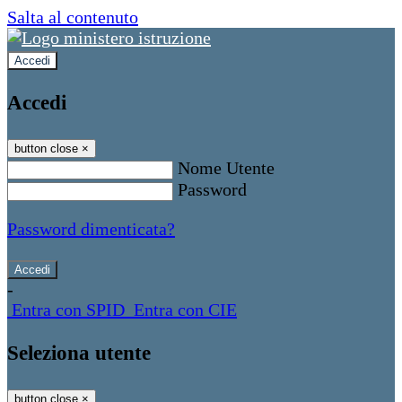
Salta al contenuto
Accedi
Accedi
button close
×
Nome Utente
Password
Password dimenticata?
-
Entra con SPID
Entra con CIE
Seleziona utente
button close
×