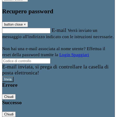
Recupero password
button close
×
E-mail
Verrà inviato un
messaggio all'indirizzo indicato con le istruzioni necessarie.
Non hai una e-mail associata al nome utente? Effettua il
reset della password tramite la
Login Spaggiari
E-mail inviata, si prega di controllare la casella di
posta elettronica!
Errore
Chiudi
Successo
Chiudi