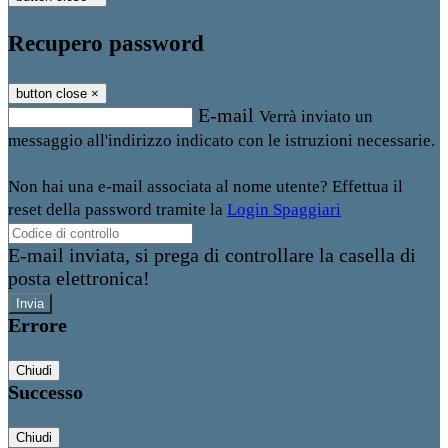
Recupero password
button close
×
E-mail
Verrà inviato un
messaggio all'indirizzo indicato con le istruzioni necessarie.
Non hai una e-mail associata al nome utente? Effettua il
reset della password tramite la
Login Spaggiari
E-mail inviata, si prega di controllare la casella di
posta elettronica!
Errore
Chiudi
Successo
Chiudi