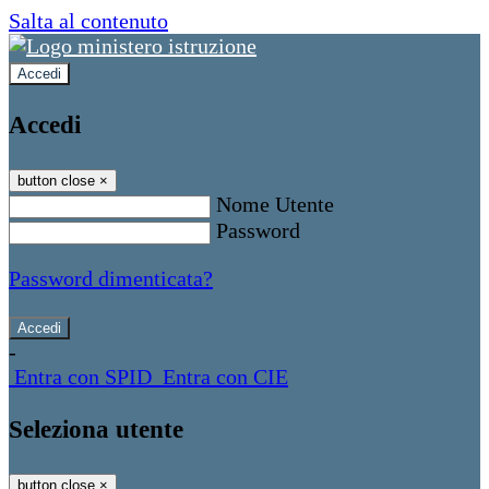
Salta al contenuto
Accedi
Accedi
button close
×
Nome Utente
Password
Password dimenticata?
-
Entra con SPID
Entra con CIE
Seleziona utente
button close
×