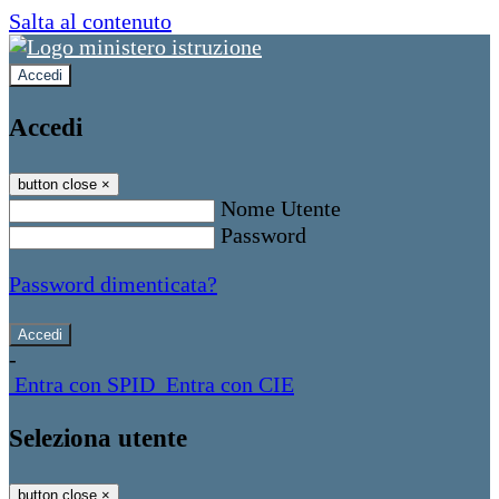
Salta al contenuto
Accedi
Accedi
button close
×
Nome Utente
Password
Password dimenticata?
-
Entra con SPID
Entra con CIE
Seleziona utente
button close
×