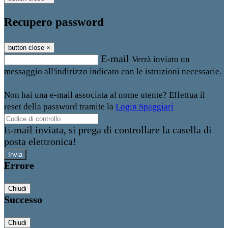
Recupero password
button close
×
E-mail
Verrà inviato un
messaggio all'indirizzo indicato con le istruzioni necessarie.
Non hai una e-mail associata al nome utente? Effettua il
reset della password tramite la
Login Spaggiari
E-mail inviata, si prega di controllare la casella di
posta elettronica!
Errore
Chiudi
Successo
Chiudi