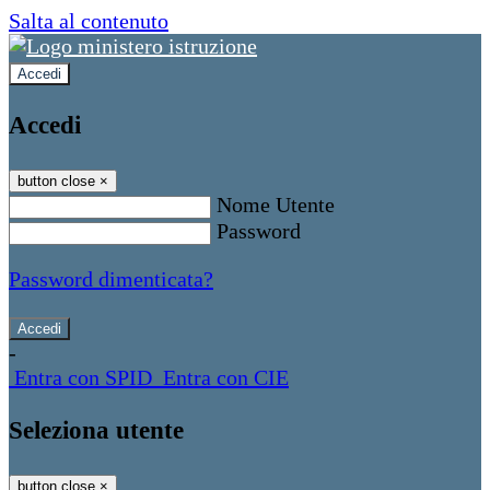
Salta al contenuto
Accedi
Accedi
button close
×
Nome Utente
Password
Password dimenticata?
-
Entra con SPID
Entra con CIE
Seleziona utente
button close
×