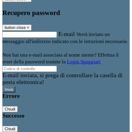
Recupero password
button close
×
E-mail
Verrà inviato un
messaggio all'indirizzo indicato con le istruzioni necessarie.
Non hai una e-mail associata al nome utente? Effettua il
reset della password tramite la
Login Spaggiari
E-mail inviata, si prega di controllare la casella di
posta elettronica!
Errore
Chiudi
Successo
Chiudi