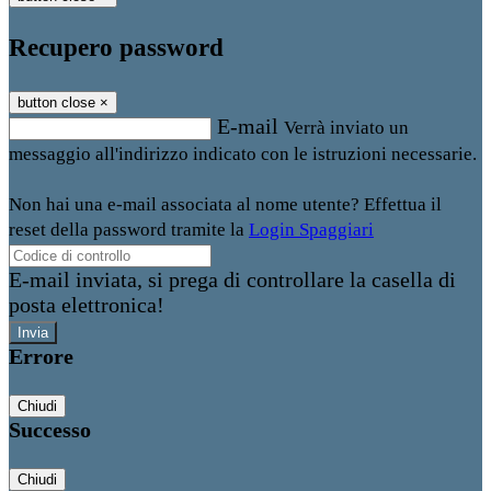
Recupero password
button close
×
E-mail
Verrà inviato un
messaggio all'indirizzo indicato con le istruzioni necessarie.
Non hai una e-mail associata al nome utente? Effettua il
reset della password tramite la
Login Spaggiari
E-mail inviata, si prega di controllare la casella di
posta elettronica!
Errore
Chiudi
Successo
Chiudi