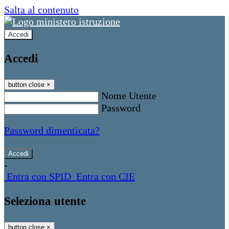
Salta al contenuto
Accedi
Accedi
button close
×
Nome Utente
Password
Password dimenticata?
-
Entra con SPID
Entra con CIE
Seleziona utente
button close
×