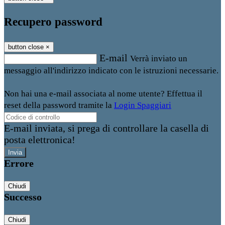
Recupero password
button close
×
E-mail
Verrà inviato un
messaggio all'indirizzo indicato con le istruzioni necessarie.
Non hai una e-mail associata al nome utente? Effettua il
reset della password tramite la
Login Spaggiari
E-mail inviata, si prega di controllare la casella di
posta elettronica!
Errore
Chiudi
Successo
Chiudi