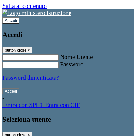
Salta al contenuto
Accedi
Accedi
button close
×
Nome Utente
Password
Password dimenticata?
-
Entra con SPID
Entra con CIE
Seleziona utente
button close
×